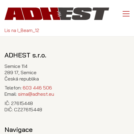
Lis na I_Beam_12
ADHEST s.r.o.
Semice 114
289 17, Semice
Česká republika
Telefon:
603 446 506
Email:
sima@adhest.eu
IČ: 27615448
DIČ: CZ27615448
Navigace