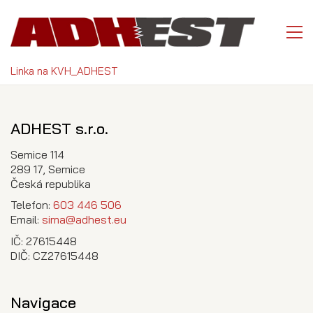
Linka na KVH_ADHEST
ADHEST s.r.o.
Semice 114
289 17, Semice
Česká republika
Telefon:
603 446 506
Email:
sima@adhest.eu
IČ: 27615448
DIČ: CZ27615448
Navigace