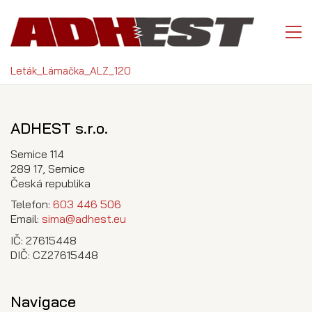
Leták_Lámačka_ALZ_120
ADHEST s.r.o.
Semice 114
289 17, Semice
Česká republika
Telefon:
603 446 506
Email:
sima@adhest.eu
IČ: 27615448
DIČ: CZ27615448
Navigace