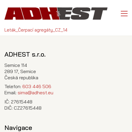
Leták_Čerpací agregáty_CZ_14
ADHEST s.r.o.
Semice 114
289 17, Semice
Česká republika
Telefon:
603 446 506
Email:
sima@adhest.eu
IČ: 27615448
DIČ: CZ27615448
Navigace