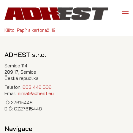
Kiilto_Papír a kartonáž_19
ADHEST s.r.o.
Semice 114
289 17, Semice
Česká republika
Telefon:
603 446 506
Email:
sima@adhest.eu
IČ: 27615448
DIČ: CZ27615448
Navigace