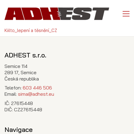
Kiilto_lepení a těsnění_CZ
ADHEST s.r.o.
Semice 114
289 17, Semice
Česká republika
Telefon:
603 446 506
Email:
sima@adhest.eu
IČ: 27615448
DIČ: CZ27615448
Navigace